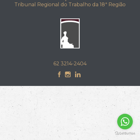
Tribunal Regional do Trabalho da 18ª Região
62 3214-2404


