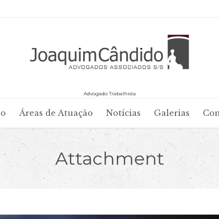
Advogado Trabalhista
Skip
io
Áreas de Atuação
Notícias
Galerias
Con
to
content
Attachment