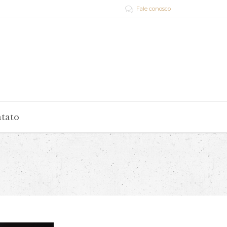
Fale conosco

tato