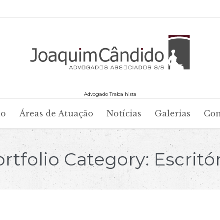
Advogado Trabalhista
Skip
io
Áreas de Atuação
Notícias
Galerias
Con
to
content
rtfolio Category:
Escritó