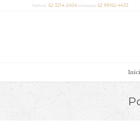
62 3214-2404
62 99162-4433
Telefone:
WhatsApp:
Iníc
Po