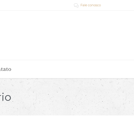
Fale conosco

tato
rio