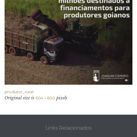
produtor_rural
Original size is
pixels
604 × 600
Links Relacionados