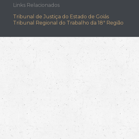
Links Relacionados
Tribunal de Justiça do Estado de Goiás
Tribunal Regional do Trabalho da 18ª Região