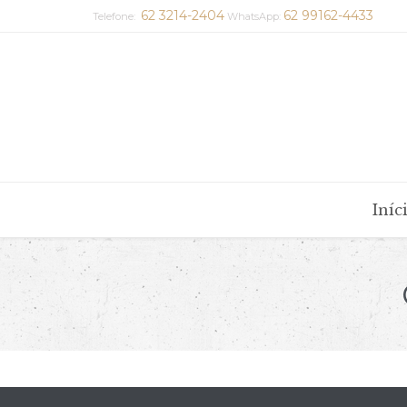
62 3214-2404
62 99162-4433
Telefone:
WhatsApp:
Iníc