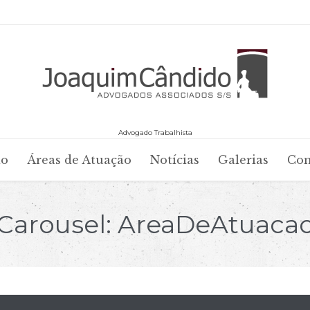
Advogado Trabalhista
Skip
io
Áreas de Atuação
Notícias
Galerias
Con
to
content
Carousel:
AreaDeAtuaca