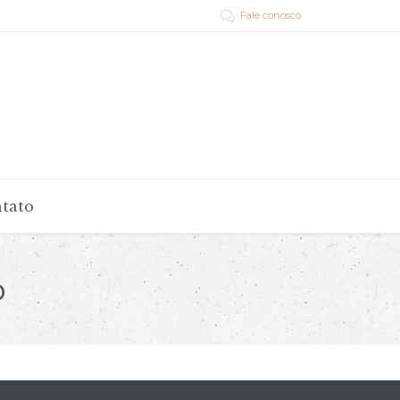
Fale conosco

tato
o