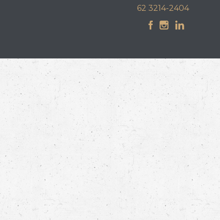
62 3214-2404


