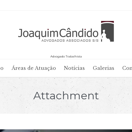
Advogado Trabalhista
Skip
io
Áreas de Atuação
Notícias
Galerias
Con
to
content
Attachment