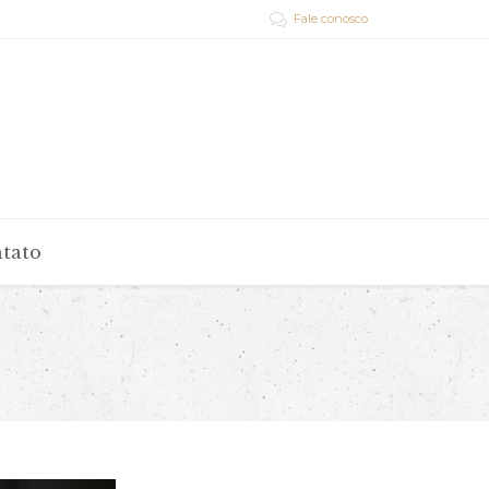
Fale conosco

tato