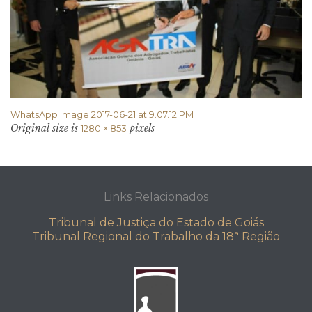
WhatsApp Image 2017-06-21 at 9.07.12 PM
Original size is
pixels
1280 × 853
Links Relacionados
Tribunal de Justiça do Estado de Goiás
Tribunal Regional do Trabalho da 18ª Região