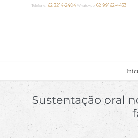
62 3214-2404
62 99162-4433
Telefone:
WhatsApp:
Iníc
Sustentação oral n
f