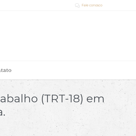
Fale conosco

tato
rabalho (TRT-18) em
a.