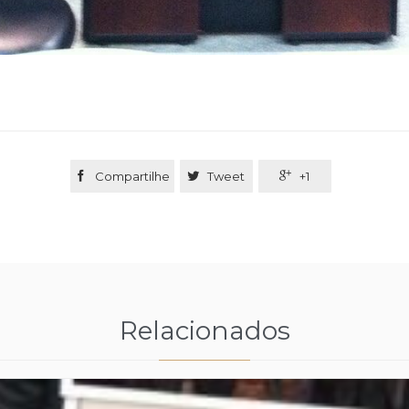

Compartilhe

Tweet

+1
Relacionados