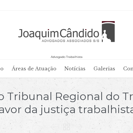
Advogado Trabalhista
Skip
io
Áreas de Atuação
Notícias
Galerias
Con
to
content
o Tribunal Regional do T
avor da justiça trabalhist


