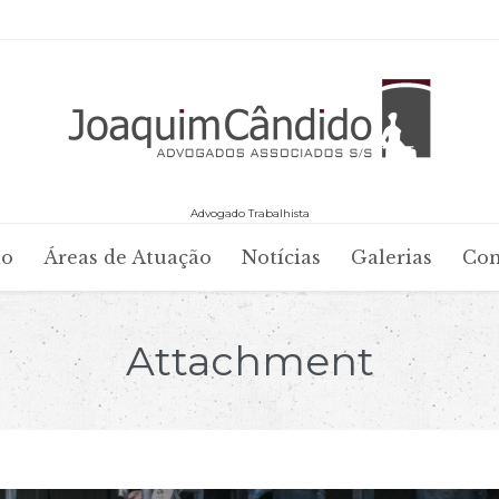
Advogado Trabalhista
Skip
io
Áreas de Atuação
Notícias
Galerias
Con
to
content
Attachment