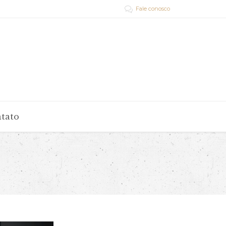
Fale conosco

tato