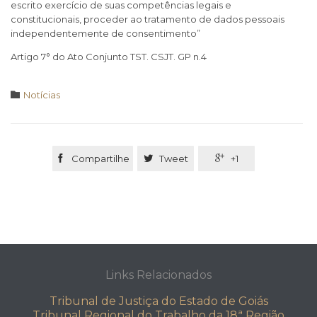
escrito exercício de suas competências legais e
constitucionais, proceder ao tratamento de dados pessoais
independentemente de consentimento”
Artigo 7° do Ato Conjunto TST. CSJT. GP n.4
Category

Notícias

Compartilhe

Tweet

+1
Links Relacionados
Tribunal de Justiça do Estado de Goiás
Tribunal Regional do Trabalho da 18ª Região