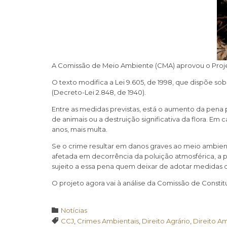
A Comissão de Meio Ambiente (CMA) aprovou o Projet
O texto modifica a Lei 9.605, de 1998, que dispõe so
(Decreto-Lei 2.848, de 1940).
Entre as medidas previstas, está o aumento da pen
de animais ou a destruição significativa da flora. Em
anos, mais multa.
Se o crime resultar em danos graves ao meio ambien
afetada em decorrência da poluição atmosférica, a pe
sujeito a essa pena quem deixar de adotar medidas d
O projeto agora vai à análise da Comissão de Constitu
Category

Notícias
Tags

CCJ
,
Crimes Ambientais
,
Direito Agrário
,
Direito A