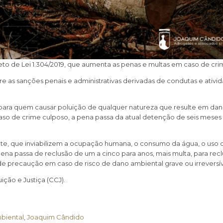
o de Lei 1.304/2019, que aumenta as penas e multas em caso de cri
bre as sanções penais e administrativas derivadas de condutas e ativ
a para quem causar poluição de qualquer natureza que resulte em 
 caso de crime culposo, a pena passa da atual detenção de seis meses 
te, que inviabilizem a ocupação humana, o consumo da água, o uso d
na passa de reclusão de um a cinco para anos, mais multa, para recl
e precaução em caso de risco de dano ambiental grave ou irreversív
ição e Justiça (CCJ).
mbiental
,
Joaquim Cândido