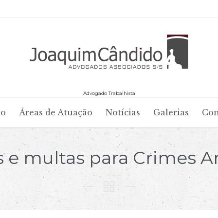
Advogado Trabalhista
Skip
io
Áreas de Atuação
Notícias
Galerias
Con
to
content
e multas para Crimes Am


