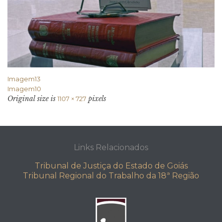
Imagem13
Imagem10
Original size is
pixels
1107 × 727
Links Relacionados
Tribunal de Justiça do Estado de Goiás
Tribunal Regional do Trabalho da 18ª Região