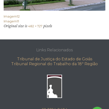
Imagem12
Imagem11
Original size is
pixels
482 × 727
Links Relacionados
Tribunal de Justiça do Estado de Goiás
Tribunal Regional do Trabalho da 18ª Região