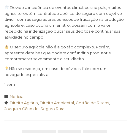
Devido a incidência de eventos climáticos no país, muitos
agricultores têm contratado apólice de seguro com objetivo
dividir com as seguradoras os riscos de frustação na produção
agrícola e, caso ocorra um sinistro, possam com o valor
recebido na indenização quitar seus débitos e continuar sua
atividade no campo.
O seguro agrícola não é algo tão complexo. Porém,
apresenta detalhes que podem confundir o produtor e
comprometer severamente o seu direito.
Não se esqueça, em caso de dúvidas, fale com um
advogado especialista!
1 sem
Category

Notícias
Tags

Direito Agrário
,
Direito Ambiental
,
Gestão de Riscos
,
Joaquim Cândido
,
Seguro Rural