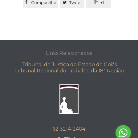

Compartilhe

Tweet

+1
Links Relacionados
Tribunal de Justiça do Estado de Goiás
Tribunal Regional do Trabalho da 18ª Região
62 3214-2404