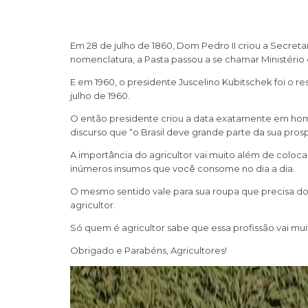
Em 28 de julho de 1860, Dom Pedro II criou a Secret
nomenclatura, a Pasta passou a se chamar Ministério d
E em 1960, o presidente Juscelino Kubitschek foi o re
julho de 1960.
O então presidente criou a data exatamente em home
discurso que “o Brasil deve grande parte da sua pro
A importância do agricultor vai muito além de coloc
inúmeros insumos que você consome no dia a dia.
O mesmo sentido vale para sua roupa que precisa do
agricultor.
Só quem é agricultor sabe que essa profissão vai muit
Obrigado e Parabéns, Agricultores!
Tocador
de
vídeo