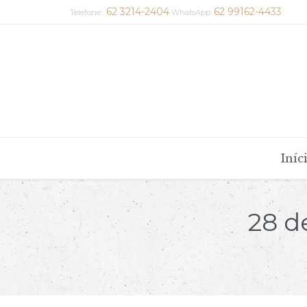
62 3214-2404
62 99162-4433
Telefone:
WhatsApp:
Iníc
28 d