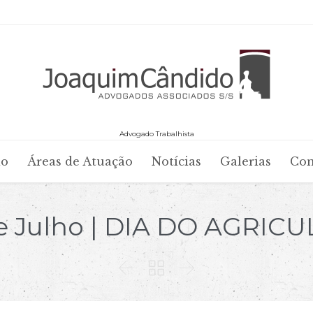
Advogado Trabalhista
Skip
io
Áreas de Atuação
Notícias
Galerias
Con
to
content
e Julho | DIA DO AGRIC


