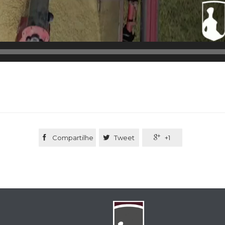

Compartilhe

Tweet

+1