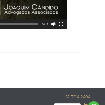
00:17
62 3214-2404


