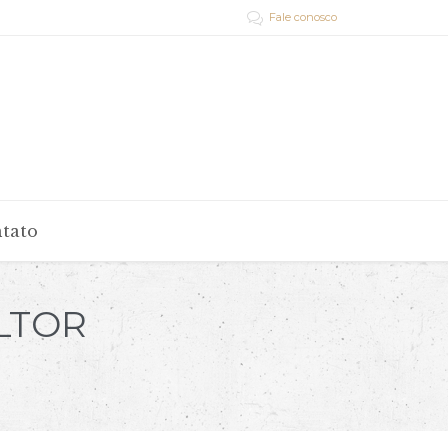
Fale conosco

tato
ULTOR