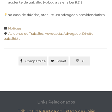
acidente de trabalho (voltou a valer a Lei 8.213).
No caso de dúvidas, procure um advogado previdenciarista!
Category

Notícias
Tags

Acidente de Trabalho
,
Advocacia
,
Advogado
,
Direito
trabalhista

Compartilhe

Tweet

+1
Links Relacionados
Tribunal de Justiça do Estado de Goiás