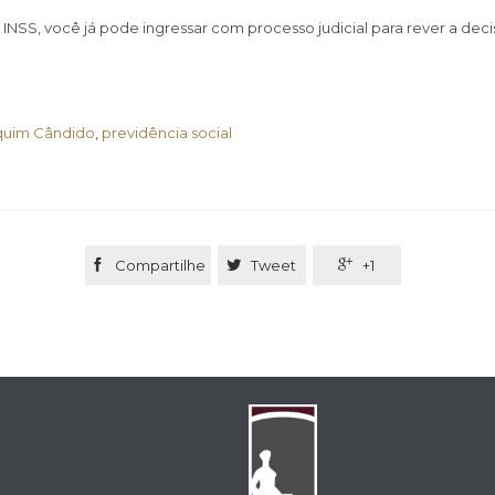
 INSS, você já pode ingressar com processo judicial para rever a dec
quim Cândido
,
previdência social

Compartilhe

Tweet

+1