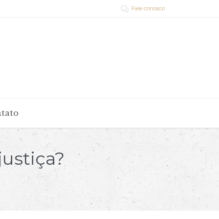
Fale conosco

tato
ustiça?