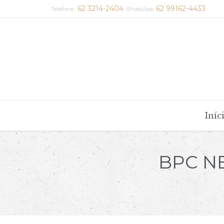
62 3214-2404
62 99162-4433
Telefone:
WhatsApp:
Iníc
BPC NE