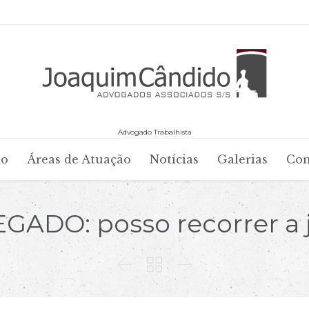
Advogado Trabalhista
Skip
io
Áreas de Atuação
Notícias
Galerias
Con
to
content
GADO: posso recorrer a j


