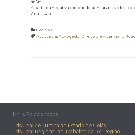
Sim!
A partir da negativa do pedido administrativo feito ao
Continuada.
Category

Notícias
Tags

Advocacia
,
Advogado
,
Direito previdenciário
,
Joa
Links Relacionados
Tribunal de Justiça do Estado de Goiás
Tribunal Regional do Trabalho da 18ª Região