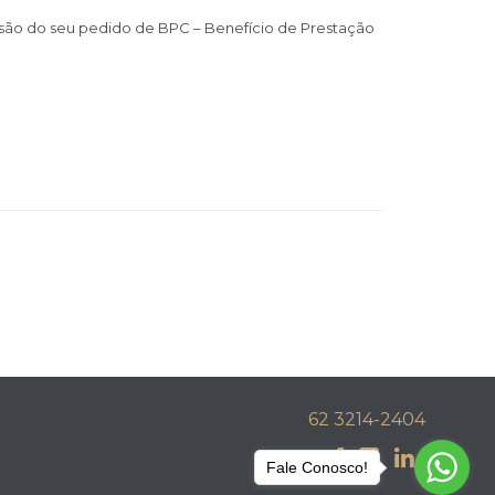
isão do seu pedido de BPC – Benefício de Prestação
62 3214-2404



Fale Conosco!