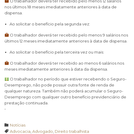
O trabalhador deverá ter recebido pelo menos 12 salários
nos últimos 18 meses imediatamente anteriores à data de
dispensa.
Ao solicitar o benefício pela segunda vez:
O trabalhador deverá ter recebido pelo menos 9 salários nos
últimos 12 meses imediatamente anteriores à data de dispensa.
Ao solicitar o benefício pela terceira vez ou mais:
O trabalhador deverá ter recebido ao menos 6 salários nos
meses imediatamente anteriores à data da dispensa.
O trabalhador no período que estiver recebendo o Seguro-
Desemprego, não pode possuir outra fonte de renda de
qualquer natureza. Também não poderá acumular o Seguro-
Desemprego com qualquer outro benefício previdenciário de
prestação continuada.
•
Category

Notícias
Tags

Advocacia
,
Advogado
,
Direito trabalhista