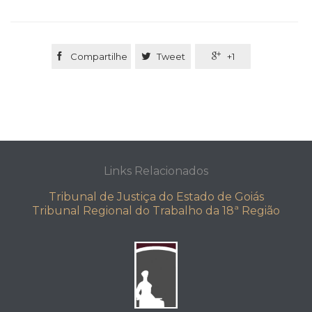

Compartilhe

Tweet

+1
Links Relacionados
Tribunal de Justiça do Estado de Goiás
Tribunal Regional do Trabalho da 18ª Região