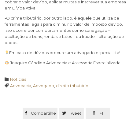
cobrar o valor devido, aplicar multas e inscrever sua empresa
em Dívida Ativa.
-O crime tributário, por outro lado, é aquele que utiliza de
ferramentas ilegais para diminuir o valor de imposto devido.
Isso ocorre por comportamentos como sonegação –
ocultação de bens, rendas e fatos – ou fraude – alteração de
dados.
Em caso de dúvidas procure um advogado especialista!
Joaquim Cândido Advocacia e Assessoria Especializada
Category

Notícias
Tags

Advocacia
,
Advogado
,
direito tributário

Compartilhe

Tweet

+1