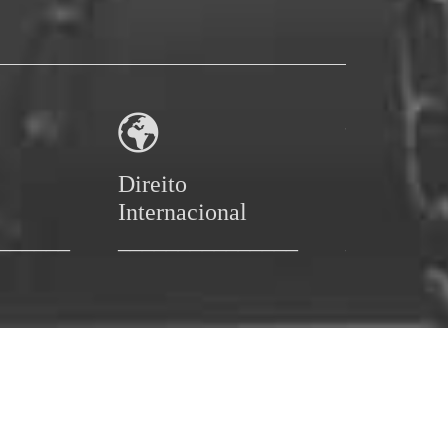


Direito
Direito
Internacional
Penal
______
_______________
________