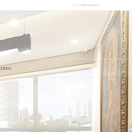
Fale conosco

tato