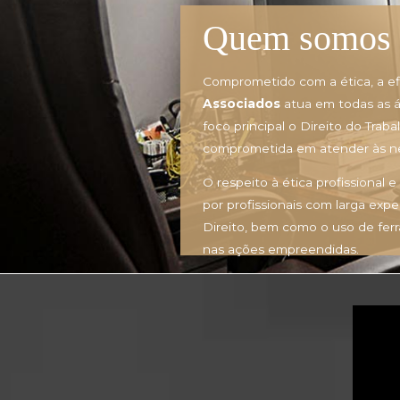
Quem somos 
Comprometido com a ética, a efi
Associados
atua em todas as ár
foco principal o Direito do Tra
comprometida em atender às ne
O respeito à ética profissional 
por profissionais com larga ex
Direito, bem como o uso de fer
nas ações empreendidas.
Tocador
de
vídeo