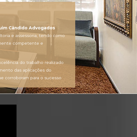
uim Cândido Advogados
ltoria e assessoria, tendo como
ltamente competente e
xcelência do trabalho realizado
amento das aplicações do
que corroboram para o sucesso