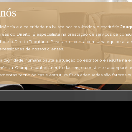
nós
ciência e a celeridade na busca por resultados, o escritório
Joaq
eas do Direito. É especialista na prestação de serviços de consu
balho e o Direito Tributário. Para tanto, conta com uma equipe a
cessidades de nossos clientes.
e à dignidade humana pauta a atuação do escritório e resulta na e
periência. O amplo conhecimento das leis, o constante acompanh
ramentas tecnológicas e estrutura física adequadas são fatores 