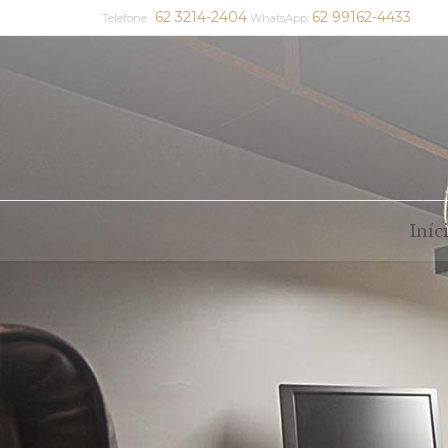
62 3214-2404
62 99162-4433
Telefone:
WhatsApp:
Iníc