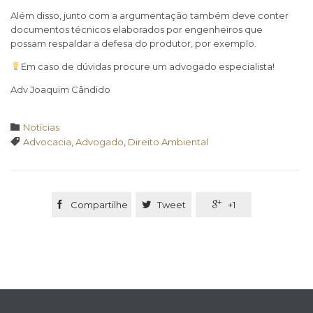
Além disso, junto com a argumentação também deve conter
documentos técnicos elaborados por engenheiros que
possam respaldar a defesa do produtor, por exemplo.
Em caso de dúvidas procure um advogado especialista!
Adv Joaquim Cândido
Category

Notícias
Tags

Advocacia
,
Advogado
,
Direito Ambiental

Compartilhe

Tweet

+1