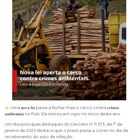
Uma 𝐧𝐨𝐯𝐚 𝐥𝐞𝐢 passa a fechar mais o cerco contra 𝐜𝐫𝐢𝐦𝐞𝐬
𝐚𝐦𝐛𝐢𝐞𝐧𝐭𝐚𝐢𝐬 no País. Ela entrou em vigor no início deste ano.
Um dos principais destaques do Decreto nº 11.373, de 1º de
janeiro de 2023 destaca que o prazo passa a correr no dia de
recebimento do auto de infração.