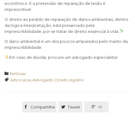
econômico. E a pretensão de reparação de lesão é
imprescritível.
O direito ao pedido de reparação de danos ambientais, dentro
da lógica interpretação, está preservado pela
imprescritibilidade, por se tratar de direito essencial à vida.
O dano ambiental é um dos poucos amparados pelo manto da
imprescritibilidade.
Em caso de dúvida, procure um advogado especialista!
Category

Notícias
Tags

Advocacia
,
Advogado
,
Direito Agrário

Compartilhe

Tweet

+1