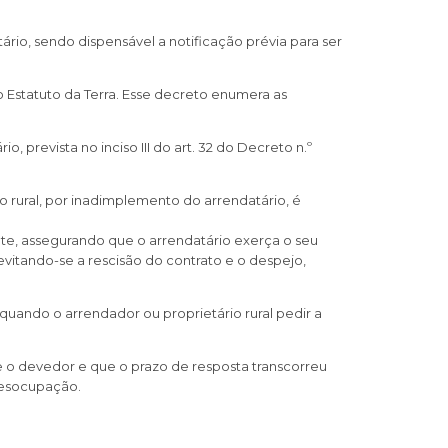
io, sendo dispensável a notificação prévia para ser
o Estatuto da Terra. Esse decreto enumera as
prevista no inciso III do art. 32 do Decreto n.º
rural, por inadimplemento do arrendatário, é
ente, assegurando que o arrendatário exerça o seu
evitando-se a rescisão do contrato e o despejo,
uando o arrendador ou proprietário rural pedir a
o devedor e que o prazo de resposta transcorreu
desocupação.