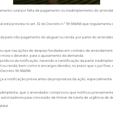
mento rural por falta de pagamento ou inadimplemento do arrendatár
 está prevista no art. 32 do Decreto n.º 59.566/66 que regulamenta 
a pelo não pagamento do aluguel ou renda, por parte do arrendatário, 
deu que nas ações de despejo fundadas em contrato de arrendamento 
 em mora o devedor, para o ajuizamento da demanda.
 jurídicos da notificação, havendo a cientificação da parte inadimpl
el ou renda, bem como e encargos devidos, no prazo que o juiz fixar, 
 Decreto 59.566/66.
 a notificação prévia antes da propositura da ação, especialmente q
adimplente, que o arrendador comprovou que notificou previamente 
 autorizadores para concessão de liminar de tutela de urgência de 
ista!