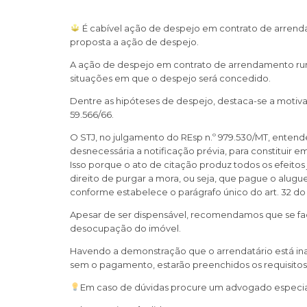
É cabível ação de despejo em contrato de arrenda
proposta a ação de despejo.
A ação de despejo em contrato de arrendamento rural
situações em que o despejo será concedido.
Dentre as hipóteses de despejo, destaca-se a motivad
59.566/66.
O STJ, no julgamento do REsp n.º 979.530/MT, enten
desnecessária a notificação prévia, para constituir
Isso porque o ato de citação produz todos os efeitos
direito de purgar a mora, ou seja, que pague o alugu
conforme estabelece o parágrafo único do art. 32 do
Apesar de ser dispensável, recomendamos que se faça
desocupação do imóvel.
Havendo a demonstração que o arrendatário está in
sem o pagamento, estarão preenchidos os requisitos
Em caso de dúvidas procure um advogado especial