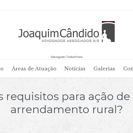
Advogado Trabalhista
Skip
io
Áreas de Atuação
Notícias
Galerias
Con
to
content
s requisitos para ação d
arrendamento rural?


