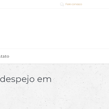
Fale conosco

tato
e despejo em