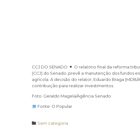
CCJ DO SENADO
O relatório final da reforma trib
(CCJ) do Senado, prevê a manutenção dos fundos est
agrícola. A decisão do relator, Eduardo Braga (MDB
contribuição para realizar investimentos.
Foto: Geraldo Magela/Agência Senado
Fonte: O Popular
Category

Sem categoria