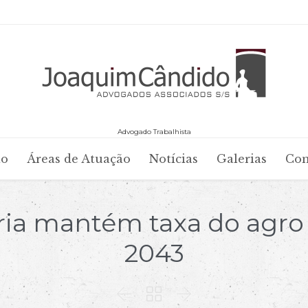
Advogado Trabalhista
Skip
io
Áreas de Atuação
Notícias
Galerias
Con
to
content
ria mantém taxa do agro 
2043


