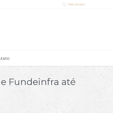
Fale conosco

tato
e Fundeinfra até