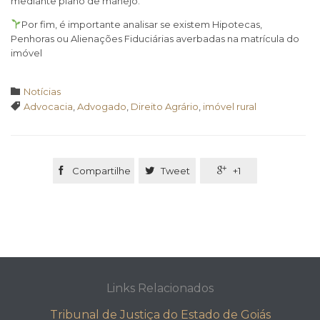
mediante plano de manejo.
Por fim, é importante analisar se existem Hipotecas,
Penhoras ou Alienações Fiduciárias averbadas na matrícula do
imóvel
Category

Notícias
Tags

Advocacia
,
Advogado
,
Direito Agrário
,
imóvel rural

Compartilhe

Tweet

+1
Links Relacionados
Tribunal de Justiça do Estado de Goiás