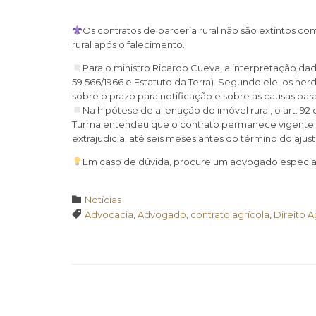
Os contratos de parceria rural não são extintos c
rural após o falecimento.
Para o ministro Ricardo Cueva, a interpretação dad
59.566/1966 e Estatuto da Terra). Segundo ele, os he
sobre o prazo para notificação e sobre as causas pa
Na hipótese de alienação do imóvel rural, o art. 9
Turma entendeu que o contrato permanece vigente a
extrajudicial até seis meses antes do término do ajust
Em caso de dúvida, procure um advogado especial
Category

Notícias
Tags

Advocacia
,
Advogado
,
contrato agrícola
,
Direito A