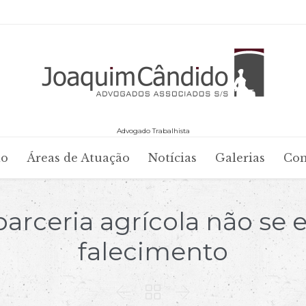
Advogado Trabalhista
Skip
io
Áreas de Atuação
Notícias
Galerias
Con
to
content
parceria agrícola não se 
falecimento


