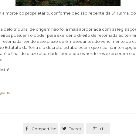
om a morte do proprietário, conforme decisão recente da 3ª Turma, do
a pelo tribunal de origem não foi a mais apropriada com as legislaçõ
rdeiros possuem o poder para exercer o direito de retomada ao térmi
ra retomada, sendo esse prazo de 6 meses antes do vencimento do co
2 do Estatuto da Terra e o decreto estabelecem que não há interrupçã
té o final do prazo acordado, podendo os herdeiros exercerem o di
e.
ista!
grário

Compartilhe

Tweet

+1