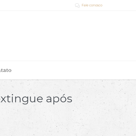
Fale conosco

tato
extingue após