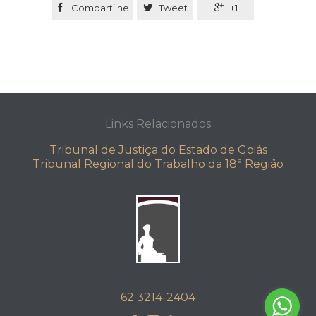

Compartilhe

Tweet

+1
Links Relacionados
Tribunal de Justiça do Estado de Goiás
Tribunal Regional do Trabalho da 18ª Região
62 3214-2404