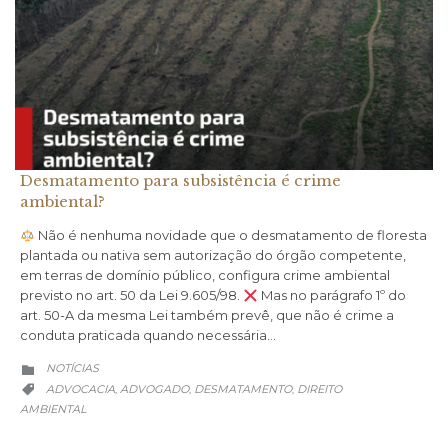
Desmatamento para subsistência é crime
ambiental?
Não é nenhuma novidade que o desmatamento de floresta
plantada ou nativa sem autorização do órgão competente,
em terras de domínio público, configura crime ambiental
previsto no art. 50 da Lei 9.605/98.
Mas no parágrafo 1º do
art. 50-A da mesma Lei também prevê, que não é crime a
conduta praticada quando necessária…
CATEGORY
NOTÍCIAS

CATEGORY
ADVOCACIA
ADVOGADO
DESMATAMENTO
DIREITO
,
,
,

AMBIENTAL