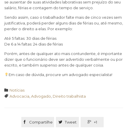
se ausentar de suas atividades laborativas sem prejuízo do seu
salário, férias e contagem do tempo de serviço.
Sendo assim, caso o trabalhador falte mais de cinco vezes sem
justificativa, poderá perder alguns dias de férias ou, até mesmo,
perder o direito a elas. Por exemplo:
Até 5 faltas: 30 dias de férias
De 6 a 14 faltas: 24 dias de férias
Porém, antes de qualquer ato mais contundente, é importante
dizer que o funcionário deve ser advertido verbalmente ou por
escrito, e também suspenso antes de qualquer coisa.
Em caso de dúvida, procure um advogado especialista!
Category

Notícias
Tags

Advocacia
,
Advogado
,
Direito trabalhista

Compartilhe

Tweet

+1