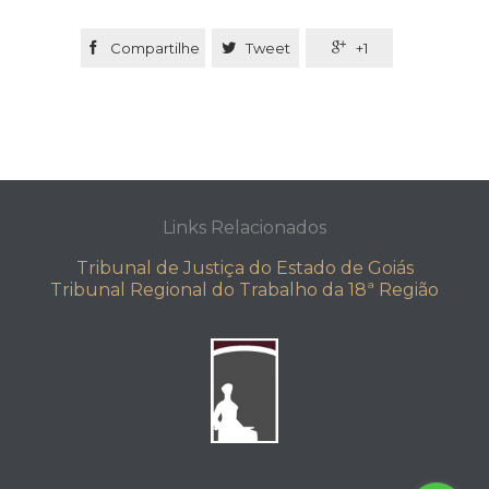

Compartilhe

Tweet

+1
Links Relacionados
Tribunal de Justiça do Estado de Goiás
Tribunal Regional do Trabalho da 18ª Região