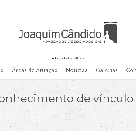
Advogado Trabalhista
Skip
io
Áreas de Atuação
Notícias
Galerias
Con
to
content
onhecimento de vínculo 


