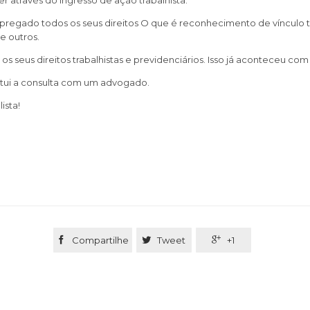
 através do ingresso de ação trabalhista.
regado todos os seus direitos O que é reconhecimento de vínculo t
re outros.
 os seus direitos trabalhistas e previdenciários. Isso já aconteceu co
titui a consulta com um advogado.
ista!

Compartilhe

Tweet

+1