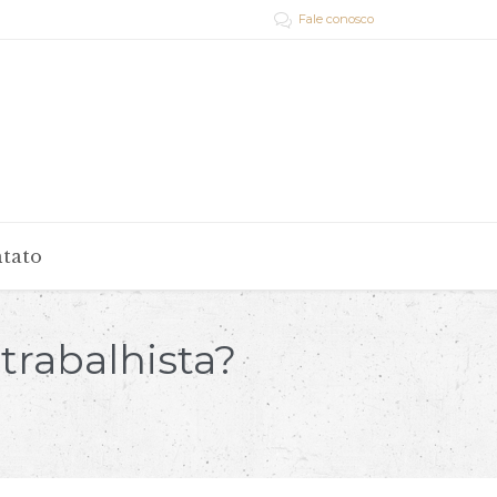
Fale conosco

tato
trabalhista?