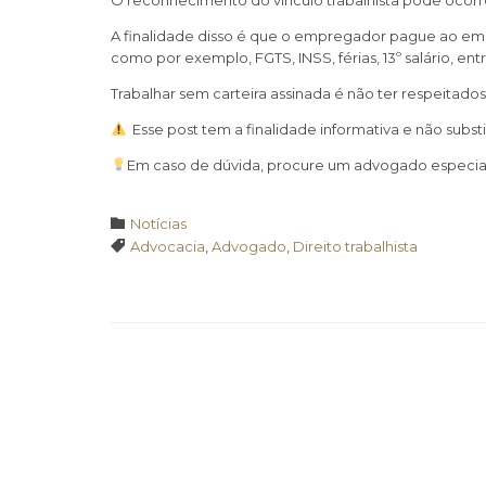
O reconhecimento do vínculo trabalhista pode ocorrer
A finalidade disso é que o empregador pague ao emp
como por exemplo, FGTS, INSS, férias, 13º salário, ent
Trabalhar sem carteira assinada é não ter respeitados
Esse post tem a finalidade informativa e não subs
Em caso de dúvida, procure um advogado especial
Category

Notícias
Tags

Advocacia
,
Advogado
,
Direito trabalhista