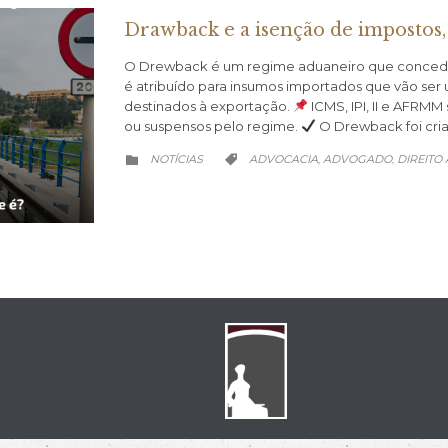
Drawback e a isenção de impostos,
O Drewback é um regime aduaneiro que concede 
é atribuído para insumos importados que vão ser
destinados à exportação.
ICMS, IPI, II e AFRMM 
ou suspensos pelo regime.
O Drewback foi cri
CATEGORY
CATEGORY
NOTÍCIAS
ADVOCACIA
ADVOGADO
DIREITO
,
,

