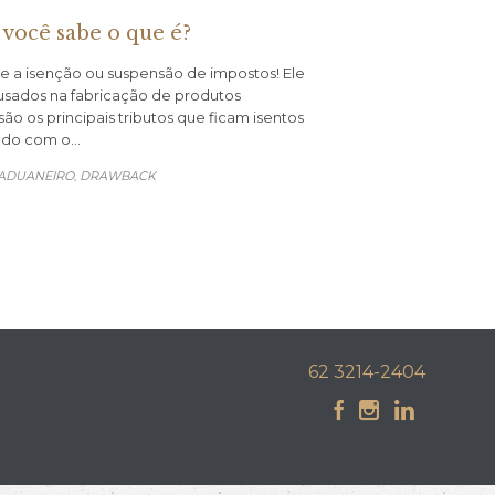
 você sabe o que é?
a isenção ou suspensão de impostos! Ele
 usados na fabricação de produtos
são os principais tributos que ficam isentos
ado com o…
 ADUANEIRO
DRAWBACK
,
62 3214-2404


