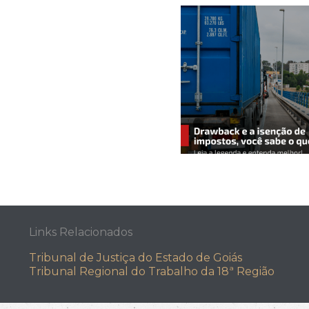
Links Relacionados
Tribunal de Justiça do Estado de Goiás
Tribunal Regional do Trabalho da 18ª Região