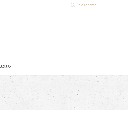
Fale conosco

tato