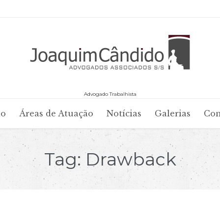
Advogado Trabalhista
Skip
io
Áreas de Atuação
Notícias
Galerias
Con
to
content
Tag:
Drawback