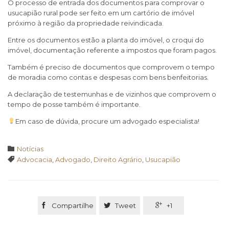
O processo de entrada dos documentos para comprovar o
usucapião rural pode ser feito em um cartório de imóvel
próximo à região da propriedade reivindicada.
Entre os documentos estão a planta do imóvel, o croqui do
imóvel, documentação referente a impostos que foram pagos.
Também é preciso de documentos que comprovem o tempo
de moradia como contas e despesas com bens benfeitorias.
A declaração de testemunhas e de vizinhos que comprovem o
tempo de posse também é importante.
Em caso de dúvida, procure um advogado especialista!
Category

Notícias
Tags

Advocacia
,
Advogado
,
Direito Agrário
,
Usucapião

Compartilhe

Tweet

+1