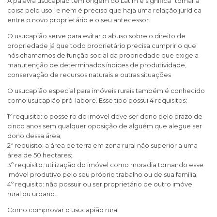
A palavra usucapião tem origem do Latim e significa “tomar a
coisa pelo uso” e nem é preciso que haja uma relação jurídica
entre o novo proprietário e o seu antecessor.
O usucapião serve para evitar o abuso sobre o direito de
propriedade já que todo proprietário precisa cumprir o que
nós chamamos de função social da propriedade que exige a
manutenção de determinados índices de produtividade,
conservação de recursos naturais e outras situações
O usucapião especial para imóveis rurais também é conhecido
como usucapião pró-labore. Esse tipo possui 4 requisitos:
1º requisito: o posseiro do imóvel deve ser dono pelo prazo de
cinco anos sem qualquer oposição de alguém que alegue ser
dono dessa área;
2º requisito: a área de terra em zona rural não superior a uma
área de 50 hectares;
3º requisito: utilização do imóvel como moradia tornando esse
imóvel produtivo pelo seu próprio trabalho ou de sua família;
4º requisito: não possuir ou ser proprietário de outro imóvel
rural ou urbano.
Como comprovar o usucapião rural