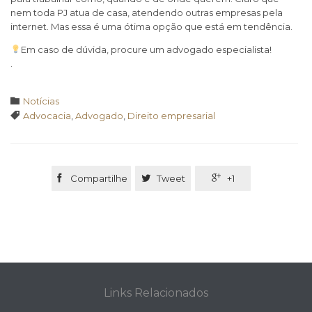
nem toda PJ atua de casa, atendendo outras empresas pela
internet. Mas essa é uma ótima opção que está em tendência.
Em caso de dúvida, procure um advogado especialista!
.
Category

Notícias
Tags

Advocacia
,
Advogado
,
Direito empresarial

Compartilhe

Tweet

+1
Links Relacionados