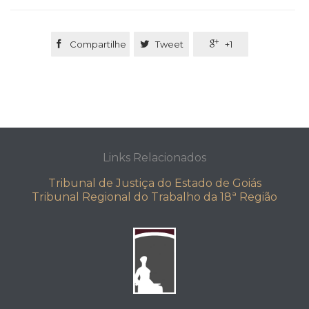

Compartilhe

Tweet

+1
Links Relacionados
Tribunal de Justiça do Estado de Goiás
Tribunal Regional do Trabalho da 18ª Região