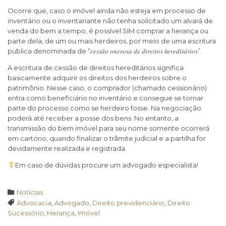
Ocorre que, caso o imóvel ainda não esteja em processo de
inventário ou o inventariante não tenha solicitado um alvará de
venda do bem a tempo, é possível SIM comprar a herança ou
parte dela, de um ou mais herdeiros, por meio de uma escritura
publica denominada de “𝑐𝑒𝑠𝑠𝑎̃𝑜 𝑜𝑛𝑒𝑟𝑜𝑠𝑎 𝑑𝑒 𝑑𝑖𝑟𝑒𝑖𝑡𝑜𝑠 ℎ𝑒𝑟𝑒𝑑𝑖𝑡𝑎́𝑟𝑖𝑜𝑠”.
A escritura de cessão de direitos hereditários significa
basicamente adquirir os direitos dos herdeiros sobre o
patrimônio. Nesse caso, o comprador (chamado cessionário)
entra como beneficiário no inventário e consegue se tornar
parte do processo como se herdeiro fosse. Na negociação
poderá até receber a posse dos bens. No entanto, a
transmissão do bem imóvel para seu nome somente ocorrerá
em cartório, quando finalizar o trâmite judicial e a partilha for
devidamente realizada e registrada.
Em caso de dúvidas procure um advogado especialista!
Category

Notícias
Tags

Advocacia
,
Advogado
,
Direito previdenciário
,
Direito
Sucessório
,
Herança
,
Imóvel