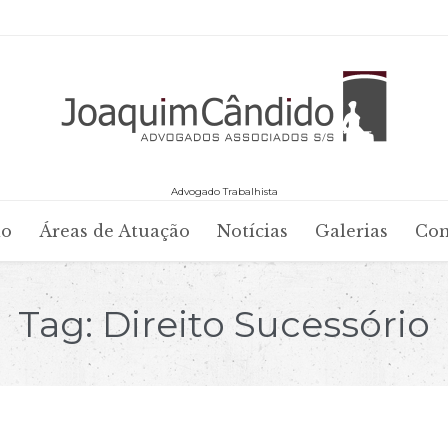
Advogado Trabalhista
Skip
io
Áreas de Atuação
Notícias
Galerias
Con
to
content
Tag:
Direito Sucessório