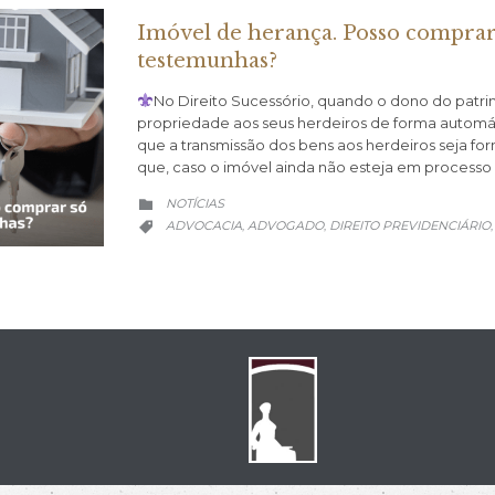
Imóvel de herança. Posso comprar
testemunhas?
No Direito Sucessório, quando o dono do patrim
propriedade aos seus herdeiros de forma automáti
que a transmissão dos bens aos herdeiros seja fo
que, caso o imóvel ainda não esteja em processo 
CATEGORY
NOTÍCIAS

CATEGORY
ADVOCACIA
ADVOGADO
DIREITO PREVIDENCIÁRIO
,
,
