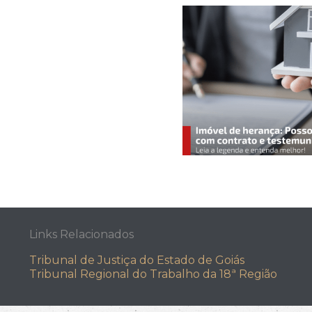
Links Relacionados
Tribunal de Justiça do Estado de Goiás
Tribunal Regional do Trabalho da 18ª Região