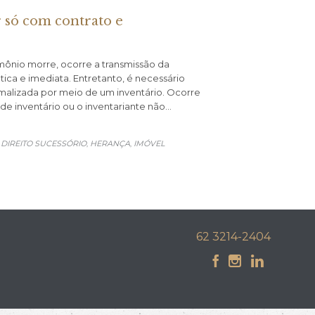
 só com contrato e
ônio morre, ocorre a transmissão da
ca e imediata. Entretanto, é necessário
rmalizada por meio de um inventário. Ocorre
de inventário ou o inventariante não…
DIREITO SUCESSÓRIO
HERANÇA
IMÓVEL
,
,
,
62 3214-2404


