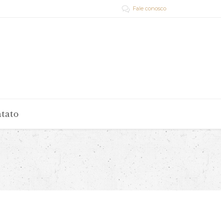
Fale conosco

tato