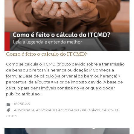
Como é feito o calculo do ITCMD?
Como se calcula o ITCMD (tributo devido sobre a transmissão
de bens ou direitos via herança ou doação)? Conheça a
fórmula: Base de cálculo (valor venal do bem ou herança) ×
percentual da alíquota = valor de imposto devido. A base de
cálculo para bens imóveis consiste no valor que o poder
público atribui ao…
CATEGORY
NOTÍCIAS

CATEGORY
ADVOCACIA
ADVOGADO
ADVOGADO TRIBUTÁRIO
CÁLCULO
,
,
,
,

ITCMD