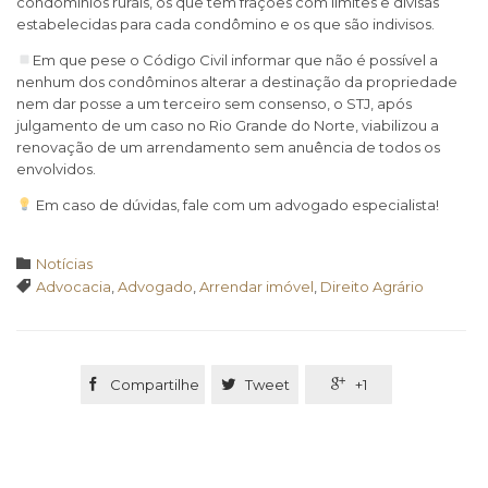
condomínios rurais, os que têm frações com limites e divisas
estabelecidas para cada condômino e os que são indivisos.
Em que pese o Código Civil informar que não é possível a
nenhum dos condôminos alterar a destinação da propriedade
nem dar posse a um terceiro sem consenso, o STJ, após
julgamento de um caso no Rio Grande do Norte, viabilizou a
renovação de um arrendamento sem anuência de todos os
envolvidos.
Em caso de dúvidas, fale com um advogado especialista!
Category

Notícias
Tags

Advocacia
,
Advogado
,
Arrendar imóvel
,
Direito Agrário

Compartilhe

Tweet

+1