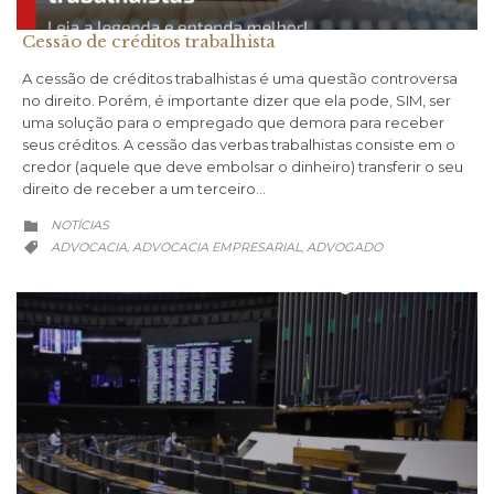
Cessão de créditos trabalhista
A cessão de créditos trabalhistas é uma questão controversa
no direito. Porém, é importante dizer que ela pode, SIM, ser
uma solução para o empregado que demora para receber
seus créditos. A cessão das verbas trabalhistas consiste em o
credor (aquele que deve embolsar o dinheiro) transferir o seu
direito de receber a um terceiro…
CATEGORY
NOTÍCIAS

CATEGORY
ADVOCACIA
ADVOCACIA EMPRESARIAL
ADVOGADO
,
,
