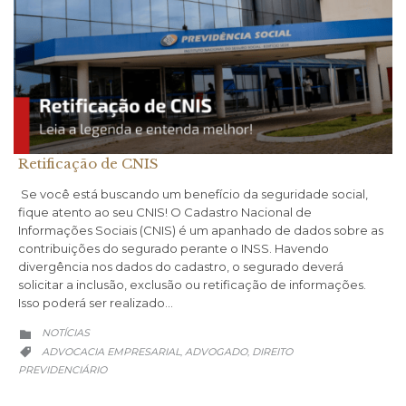
Retificação de CNIS
Se você está buscando um benefício da seguridade social,
fique atento ao seu CNIS! O Cadastro Nacional de
Informações Sociais (CNIS) é um apanhado de dados sobre as
contribuições do segurado perante o INSS. Havendo
divergência nos dados do cadastro, o segurado deverá
solicitar a inclusão, exclusão ou retificação de informações.
Isso poderá ser realizado…
CATEGORY
NOTÍCIAS

CATEGORY
ADVOCACIA EMPRESARIAL
ADVOGADO
DIREITO
,
,

PREVIDENCIÁRIO