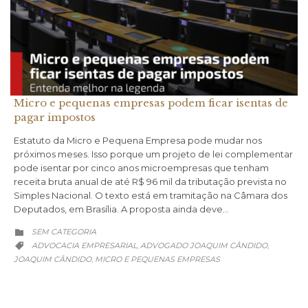
Micro e pequenas empresas podem ficar isentas de
pagar impostos
Estatuto da Micro e Pequena Empresa pode mudar nos
próximos meses. Isso porque um projeto de lei complementar
pode isentar por cinco anos microempresas que tenham
receita bruta anual de até R$ 96 mil da tributação prevista no
Simples Nacional. O texto está em tramitação na Câmara dos
Deputados, em Brasília. A proposta ainda deve…
CATEGORY
SEM CATEGORIA

CATEGORY
ADVOCACIA EMPRESARIAL
ADVOGADO JOAQUIM CÂNDIDO
,
,

JOAQUIM CÂNDIDO
MICRO E PEQUENAS EMPRESAS
,